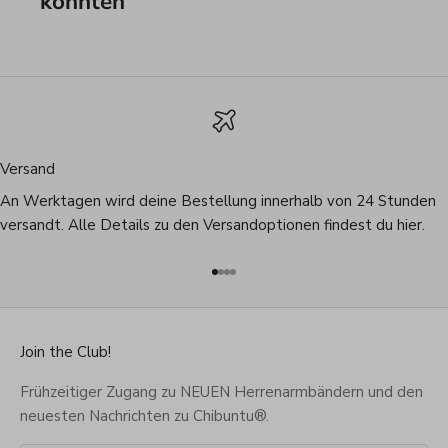
könnten
Versand
An Werktagen wird deine Bestellung innerhalb von 24 Stunden
versandt. Alle Details zu den Versandoptionen findest du
hier
.
Gehe zu Element 1
Gehe zu Element 2
Gehe zu Element 3
Gehe zu Element 4
Join the Club!
Frühzeitiger Zugang zu NEUEN Herrenarmbändern und den
neuesten Nachrichten zu Chibuntu®.