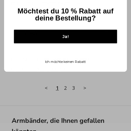
Midsummer Night Beaded Bracelets pack
Möchtest du 10 % Rabatt auf
deine Bestellung?
I
05 Oct 2025
Ja!
United Kingdom
Beautiful design and top quality love them
Ich möchte keinen Rabatt
Men's Beaded Bracelets Pack I
<
1
2
3
>
Armbänder, die Ihnen gefallen