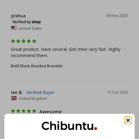
Joshua
09 Nov 2025
United States
Great product. Have several. Got mine very fast. Highly 
recommend them.
Bold Black Beaded Bracelet
Ian B.
15 Oct 2025
United Kingdom
Awesome
Absolutely brilliant bracelets and top quality and style. Got 
four now and wear them constantly. Exceptional value for 
money