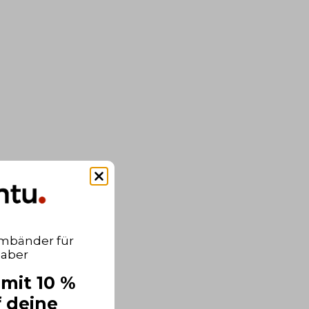
rmbänder für
haber
mit 10 %
 deine