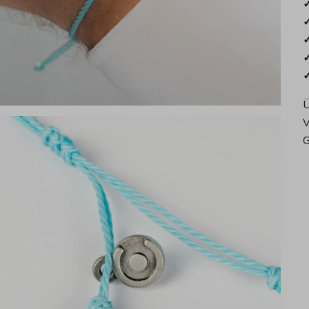
✓
✓
✓
✓
✓
Ü
V
G