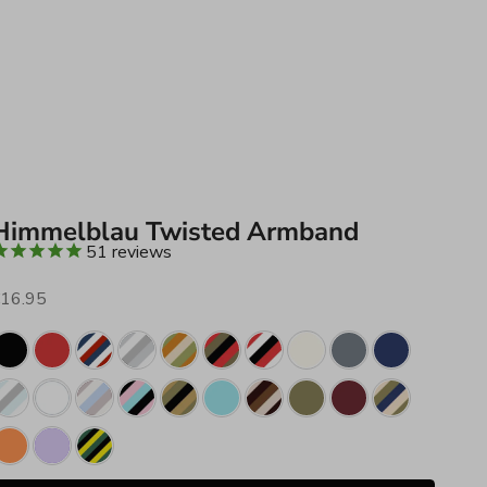
Himmelblau Twisted Armband
51
reviews
ngebot
16.95