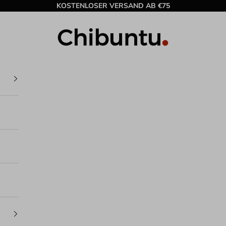
KOSTENLOSER VERSAND AB €75
Chibuntu®