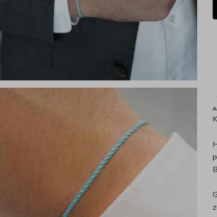
A
K
H
p
B
G
z