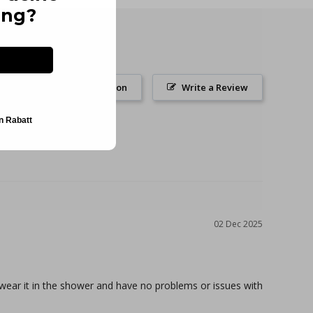
ung?
Ask a Question
Write a Review
n Rabatt
02 Dec 2025
 wear it in the shower and have no problems or issues with 