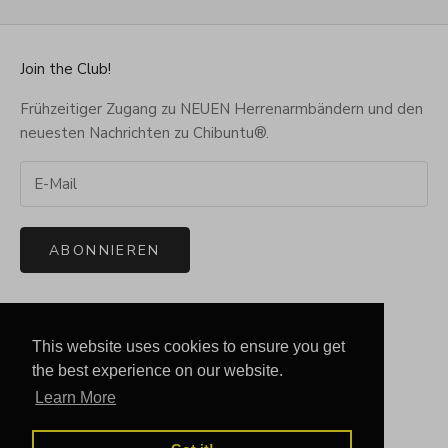
Join the Club!
Frühzeitiger Zugang zu NEUEN Herrenarmbändern und den
neuesten Nachrichten zu Chibuntu®.
ABONNIEREN
Infos & Service
This website uses cookies to ensure you get
Kontaktiere uns
the best experience on our website.
Häufig gestellte Fragen
Learn More
Versand