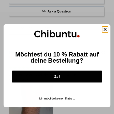
Ask a Question
Reviews
Questions
Philip R.
18 Jul 2026
Möchtest du 10 % Rabatt auf
United Kingdom
deine Bestellung?
Bracelets
Great bracelets. Well designed and well made. Fantastic 
Ja!
choice of colours.
Ich möchte keinen Rabatt