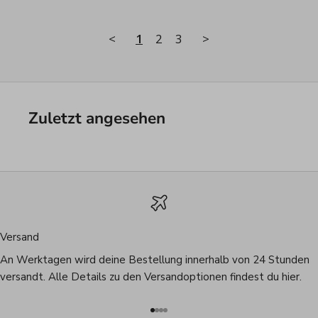
<
1
2
3
>
Zuletzt angesehen
Versand
An Werktagen wird deine Bestellung innerhalb von 24 Stunden
versandt. Alle Details zu den Versandoptionen findest du
hier
.
Gehe zu Element 1
Gehe zu Element 2
Gehe zu Element 3
Gehe zu Element 4