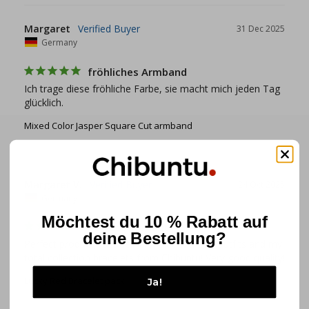
Margaret
31 Dec 2025
Germany
fröhliches Armband
Ich trage diese fröhliche Farbe, sie macht mich jeden Tag 
glücklich.
Mixed Color Jasper Square Cut armband
Margaret V.
24 Oct 2025
Germany
Möchtest du 10 % Rabatt auf
Perfect product
deine Bestellung?
Perfect product, fast delivery, nice with my outfits and my 
total collection bracelets from Chibuntu! Very good quality!
Lucky Red Bracelet pack
Ja!