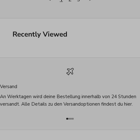
Recently Viewed
Versand
An Werktagen wird deine Bestellung innerhalb von 24 Stunden
versandt. Alle Details zu den Versandoptionen findest du
hier
.
Gehe zu Element 1
Gehe zu Element 2
Gehe zu Element 3
Gehe zu Element 4