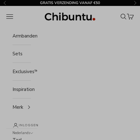
Naar inhoud
GRATIS VERZENDING VANAF €50
Vorige
Vo
Chibuntu®
Menu
Zoeken
Wink
Armbanden
Sets
Exclusives™
Inspiration
Merk
INLOGGEN
Nederlands