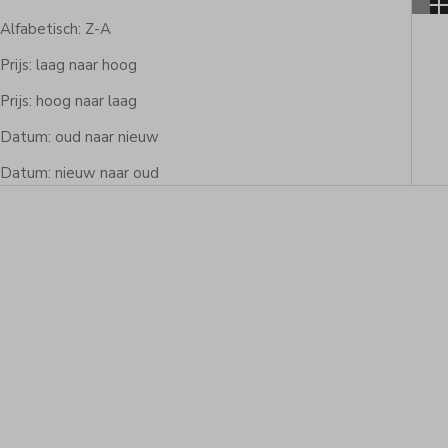
Alfabetisch: Z-A
Prijs: laag naar hoog
Prijs: hoog naar laag
Datum: oud naar nieuw
Datum: nieuw naar oud
BESPAAR 22%
Toevoegen aan winkelwagen
Toevoegen aan winkelwagen
Chakra Kralen armband
Chakra armbanden Set