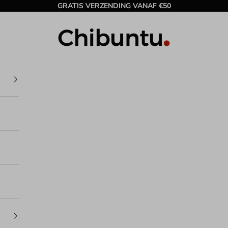
GRATIS VERZENDING VANAF €50
Chibuntu®