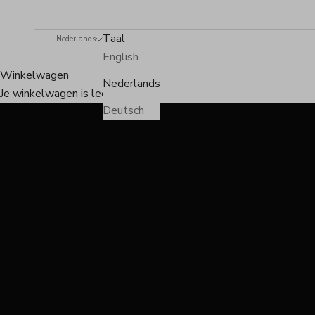
Taal
Nederlands
English
Winkelwagen
Nederlands
Je winkelwagen is leeg
Deutsch