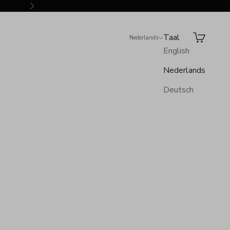
Volgende
Taal
Zoeken
Winkelwa
Nederlands
English
Nederlands
Deutsch