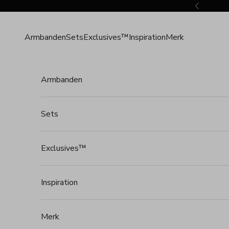
Naar inhoud
Vorige
Armbanden
Sets
Exclusives™
Inspiration
Merk
Armbanden
Sets
Exclusives™
Inspiration
Merk