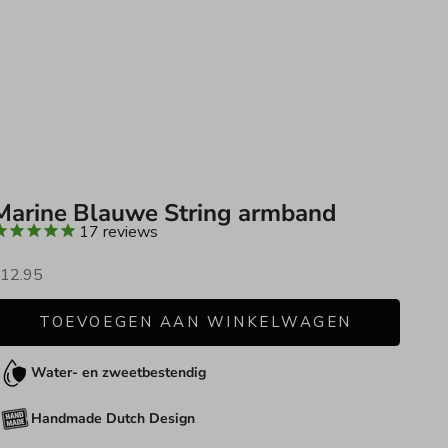
Marine Blauwe String armband
17
reviews
anbiedingsprijs
12.95
TOEVOEGEN AAN WINKELWAGEN
Water- en zweetbestendig
Handmade Dutch Design