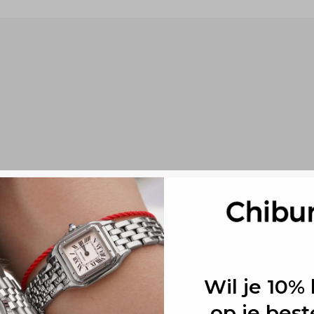
Wil je 10% 
ets, or works perfectly on its own. Full adjustable and it stays tight wh
op je best