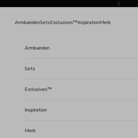
Naar inhoud
Vorige
Armbanden
Sets
Exclusives™
Inspiration
Merk
Armbanden
Sets
Exclusives™
Inspiration
Merk