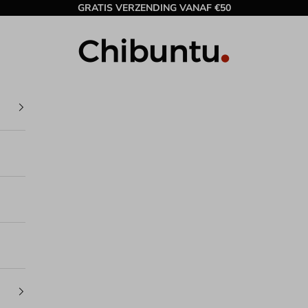
GRATIS VERZENDING VANAF €50
Chibuntu®