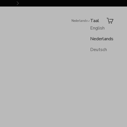
Volgende
Taal
Zoeken
Winkelwa
Nederlands
English
Nederlands
Deutsch