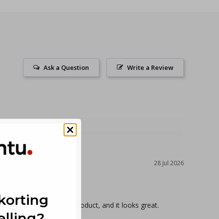
Ask a Question
Write a Review
28 Jul 2026
korting
en you want it to. Great product, and it looks great.
elling?