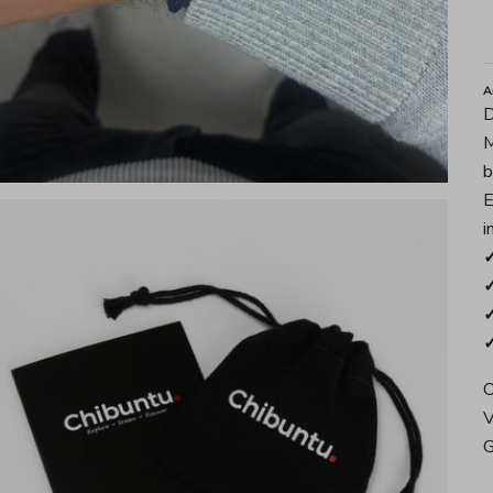
A
D
M
b
E
i
✓
✓
✓
✓
O
V
G