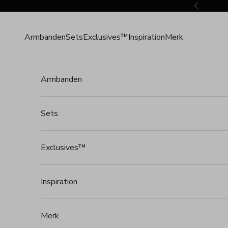
Naar inhoud
Vorige
Armbanden
Sets
Exclusives™
Inspiration
Merk
Armbanden
Sets
Exclusives™
Inspiration
Merk