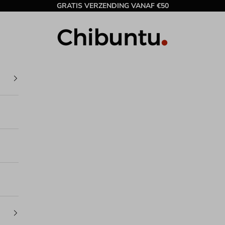
GRATIS VERZENDING VANAF €50
Chibuntu®