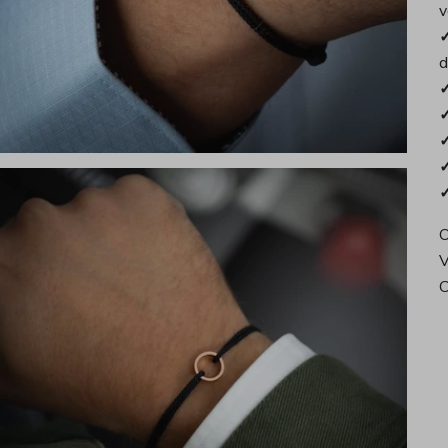
v
✓
d
✓
✓
✓
✓
✓
O
V
C