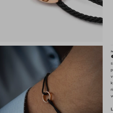
J

s
p
v
k
r
w
L