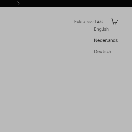
Volgende
Taal
Zoeken
Winkelwa
Nederlands
English
Nederlands
Deutsch