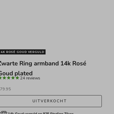
14K ROSÉ GOUD VERGULD
Zwarte Ring armband 14k Rosé
Goud plated
24
reviews
anbiedingsprijs
79.95
UITVERKOCHT
14k Goud verguld op 925 Sterling Zilver