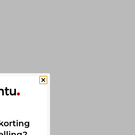
korting
elling?